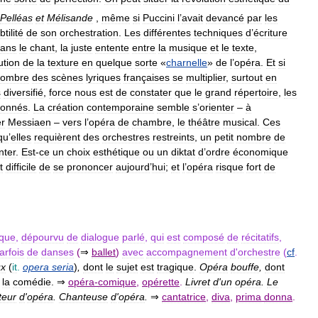
Pelléas
et
Mélisande
,
même
si
Puccini
l
’
avait
devancé
par
les
btilité
de
son
orchestration
.
Les
différentes
techniques
d
’
écriture
ans
le
chant
,
la
juste
entente
entre
la
musique
et
le
texte
,
ution
de
la
texture
en
quelque
sorte
«
charnelle
»
de
l
’
opéra
.
Et
si
nombre
des
scènes
lyriques
françaises
se
multiplier
,
surtout
en
s
diversifié
,
force
nous
est
de
constater
que
le
grand
répertoire
,
les
onnés
.
La
création
contemporaine
semble
s
’
orienter
–
à
er
Messiaen
–
vers
l
’
opéra
de
chambre
,
le
théâtre
musical
.
Ces
qu
’
elles
requièrent
des
orchestres
restreints
,
un
petit
nombre
de
nter
.
Est
-
ce
un
choix
esthétique
ou
un
diktat
d
’
ordre
économique
t
difficile
de
se
prononcer
aujourd
’
hui
;
et
l
’
opéra
risque
fort
de
que
,
dépourvu
de
dialogue
parlé
,
qui
est
composé
de
récitatifs
,
arfois
de
danses
(
⇒
ballet
)
avec
accompagnement
d
'
orchestre
(
cf
.
ux
(
it
.
opera
seria
)
,
dont
le
sujet
est
tragique
.
Opéra
bouffe
,
dont
la
comédie
. ⇒
opéra
-
comique
,
opérette
.
Livret
d
'
un
opéra
.
Le
teur
d
'
opéra
.
Chanteuse
d
'
opéra
.
⇒
cantatrice
,
diva
,
prima
donna
.