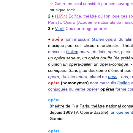
♢
Genre
musical
constitué
par
ces
ouvrage
musique
rock
.
2
♦
(
1694
)
Édifice
,
théâtre
où
l
'
on
joue
ces
so
Paris
)
L
'
Opéra
(
Académie
nationale
de
musi
3
♦
Vieilli
Couleur
rouge
pourpre
.
●
opéra
nom
masculin
(
italien
opera
,
du
latin
musique
pour
soli
,
chœur
et
orchestre
.
Théât
masculin
(
italien
opera
,
du
latin
opera
,
pluriel
un
opéra
sérieux
,
un
opéra
bouffe
(
de
préfé
d
'
union
un
opéra
-
ballet
,
un
opéra
-
comique
. 
comiques
.
Sans
s
au
deuxième
élément
pour
opera
,
du
latin
opera
,
pluriel
de
opus
,
-
eris
,
œ
opéra
(
homonymes
)
nom
masculin
(
italien
conjuguée
du
verbe
opérer
opéras
forme
co
opéra
(
th
éâtre
de
l
')
à
Paris
,
théâtre
national
consa
depuis
1989
(
V
.
Opéra
-
Bastille
),
uniquement
Garnier
.
————————
opéra