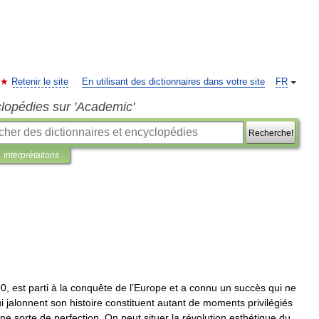
Retenir le site
En utilisant des dictionnaires dans votre site
FR
clopédies sur 'Academic'
Recherche!
interprétations
00
,
est
parti
à
la
conquête
de
l
’
Europe
et
a
connu
un
succès
qui
ne
i
jalonnent
son
histoire
constituent
autant
de
moments
privilégiés
ne
sorte
de
perfection
.
On
peut
situer
la
révolution
esthétique
du