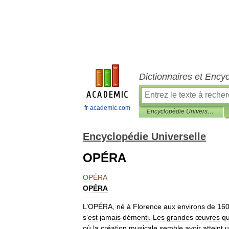
Dictionnaires et Ency
fr-academic.com
Encyclopédie Universelle
Encyclopédie Universelle
OPÉRA
OPÉRA
OPÉRA
L
’
OPÉRA
,
né
à
Florence
aux
environs
de
16
s
’
est
jamais
démenti
.
Les
grandes
œuvres
qu
où
la
création
musicale
semble
avoir
atteint
u