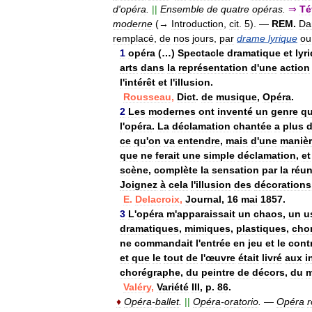
d
'
opéra
.
||
Ensemble
de
quatre
opéras
.
⇒
Té
moderne
(→
Introduction
,
cit
.
5
).
—
REM
.
Da
remplacé
,
de
nos
jours
,
par
drame
lyrique
ou
1
opéra
(…)
Spectacle
dramatique
et
lyr
arts
dans
la
représentation
d
'
une
action
l
'
intérêt
et
l
'
illusion
.
Rousseau
,
Dict
.
de
musique
,
Opéra
.
2
Les
modernes
ont
inventé
un
genre
qu
l
'
opéra
.
La
déclamation
chantée
a
plus
ce
qu
'
on
va
entendre
,
mais
d
'
une
maniè
que
ne
ferait
une
simple
déclamation
,
et
scène
,
complète
la
sensation
par
la
réu
Joignez
à
cela
l
'
illusion
des
décorations
E
.
Delacroix
,
Journal
,
16
mai
1857
.
3
L
'
opéra
m
'
apparaissait
un
chaos
,
un
u
dramatiques
,
mimiques
,
plastiques
,
cho
ne
commandait
l
'
entrée
en
jeu
et
le
cont
et
que
le
tout
de
l
'
œuvre
était
livré
aux
i
chorégraphe
,
du
peintre
de
décors
,
du
m
Valéry
,
Variété
III
,
p
.
86
.
♦
Opéra
-
ballet
.
||
Opéra
-
oratorio
.
—
Opéra
r