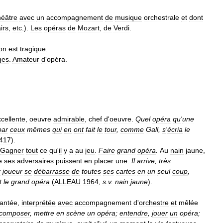
héâtre
avec
un
accompagnement
de
musique
orchestrale
et
dont
irs
,
etc
.).
Les
opéras
de
Mozart
,
de
Verdi
.
ion
est
tragique
.
ges
.
Amateur
d
'
opéra
.
cellente
,
oeuvre
admirable
,
chef
d
'
oeuvre
.
Quel
opéra
qu
'
une
par
ceux
mêmes
qui
en
ont
fait
le
tour
,
comme
Gall
,
s
'
écria
le
417
).
Gagner
tout
ce
qu
'
il
y
a
au
jeu
.
Faire
grand
opéra
.
Au
nain
jaune
,
e
ses
adversaires
puissent
en
placer
une
.
Il
arrive
,
très
r
joueur
se
débarrasse
de
toutes
ses
cartes
en
un
seul
coup
,
t
le
grand
opéra
(
ALLEAU
1964
,
s
.
v
.
nain
jaune
).
antée
,
interprétée
avec
accompagnement
d
'
orchestre
et
mêlée
composer
,
mettre
en
scène
un
opéra
;
entendre
,
jouer
un
opéra
;