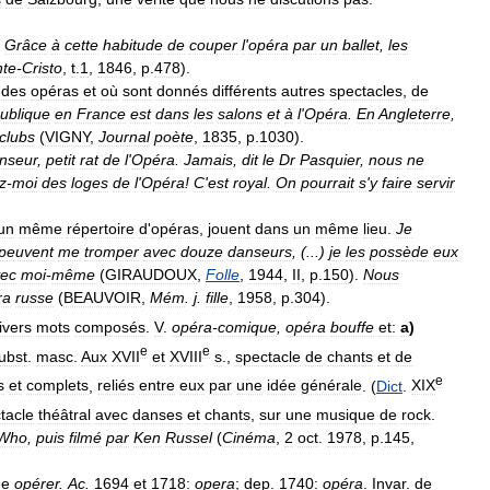
.
Grâce
à
cette
habitude
de
couper
l
'
opéra
par
un
ballet
,
les
te
-
Cristo
,
t
.
1
,
1846
,
p
.
478
).
des
opéras
et
où
sont
donnés
différents
autres
spectacles
,
de
ublique
en
France
est
dans
les
salons
et
à
l
'
Opéra
.
En
Angleterre
,
clubs
(
VIGNY
,
Journal
poète
,
1835
,
p
.
1030
).
nseur
,
petit
rat
de
l
'
Opéra
.
Jamais
,
dit
le
Dr
Pasquier
,
nous
ne
z
-
moi
des
loges
de
l
'
Opéra
!
C
'
est
royal
.
On
pourrait
s
'
y
faire
servir
un
même
répertoire
d
'
opéras
,
jouent
dans
un
même
lieu
.
Je
peuvent
me
tromper
avec
douze
danseurs
, (...)
je
les
possède
eux
ec
moi
-
même
(
GIRAUDOUX
,
Folle
,
1944
,
II
,
p
.
150
).
Nous
ra
russe
(
BEAUVOIR
,
Mém
.
j
.
fille
,
1958
,
p
.
304
).
ivers
mots
composés
.
V
.
opéra
-
comique
,
opéra
bouffe
et:
a
)
e
e
ubst
.
masc
.
Aux
XVII
et
XVIII
s
.,
spectacle
de
chants
et
de
e
s
et
complets
,
reliés
entre
eux
par
une
idée
générale
. (
Dict
.
XIX
tacle
théâtral
avec
danses
et
chants
,
sur
une
musique
de
rock
.
Who
,
puis
filmé
par
Ken
Russel
(
Cinéma
,
2
oct
.
1978
,
p
.
145
,
de
opérer
.
Ac
.
1694
et
1718:
opera
;
dep
.
1740:
opéra
.
Invar
.
de