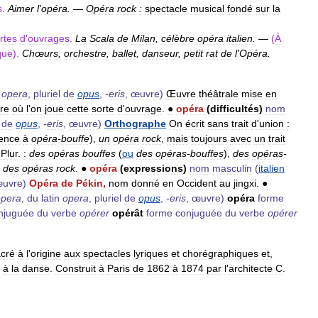
s
.
Aimer
l
'
opéra
.
—
Opéra
rock
:
spectacle
musical
fondé
sur
la
rtes
d
'
ouvrages
.
La
Scala
de
Milan
,
célèbre
opéra
italien
.
—
(
À
que
).
Chœurs
,
orchestre
,
ballet
,
danseur
,
petit
rat
de
l
'
Opéra
.
opera
,
pluriel
de
opus
,
-
eris
,
œuvre
)
Œuvre
théâtrale
mise
en
re
où
l
'
on
joue
cette
sorte
d
'
ouvrage
.
●
opéra
(
difficultés
)
nom
de
opus
,
-
eris
,
œuvre
)
Orthographe
On
écrit
sans
trait
d
'
union
:
rence
à
opéra
-
bouffe
),
un
opéra
rock
,
mais
toujours
avec
un
trait
-
Plur
.
:
des
opéras
bouffes
(
ou
des
opéras
-
bouffes
),
des
opéras
-
des
opéras
rock
.
●
opéra
(
expressions
)
nom
masculin
(
italien
uvre
)
Opéra
de
Pékin
,
nom
donné
en
Occident
au
jingxi
.
●
opera
,
du
latin
opera
,
pluriel
de
opus
,
-
eris
,
œuvre
)
opéra
forme
njuguée
du
verbe
opérer
opérât
forme
conjuguée
du
verbe
opérer
cré
à
l
'
origine
aux
spectacles
lyriques
et
chorégraphiques
et
,
à
la
danse
.
Construit
à
Paris
de
1862
à
1874
par
l
'
architecte
C
.