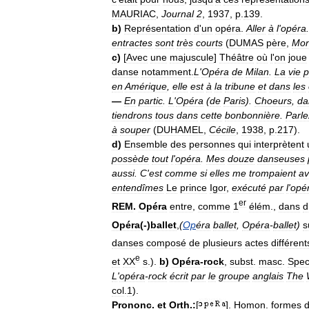
MAURIAC
,
Journal
2
,
1937
,
p
.
139
.
b
)
Représentation
d
'
un
opéra
.
Aller
à
l
'
opéra
entractes
sont
très
courts
(
DUMAS
père
,
Mon
c
)
[
Avec
une
majuscule
]
Théâtre
où
l
'
on
joue
danse
notamment
.
L
'
Opéra
de
Milan
.
La
vie
p
en
Amérique
,
elle
est
à
la
tribune
et
dans
les
—
En
partic
.
L
'
Opéra
(
de
Paris
).
Choeurs
,
da
tiendrons
tous
dans
cette
bonbonnière
.
Parle
à
souper
(
DUHAMEL
,
Cécile
,
1938
,
p
.
217
).
d
)
Ensemble
des
personnes
qui
interprètent
possède
tout
l
'
opéra
.
Mes
douze
danseuses
aussi
.
C
'
est
comme
si
elles
me
trompaient
av
entendîmes
Le
prince
Igor
,
exécuté
par
l
'
opé
er
REM
.
Opéra
entre
,
comme
1
élém
.,
dans
d
Opéra
(-)
ballet
,
(
Op
éra
ballet
,
Opéra
-
ballet
)
s
danses
composé
de
plusieurs
actes
différent
e
et
XX
s
.).
b
)
Opéra
-
rock
,
subst
.
masc
.
Spec
L
'
opéra
-
rock
écrit
par
le
groupe
anglais
The
col
.
1
).
Prononc
.
et
Orth
.
:
[
].
Homon
.
formes