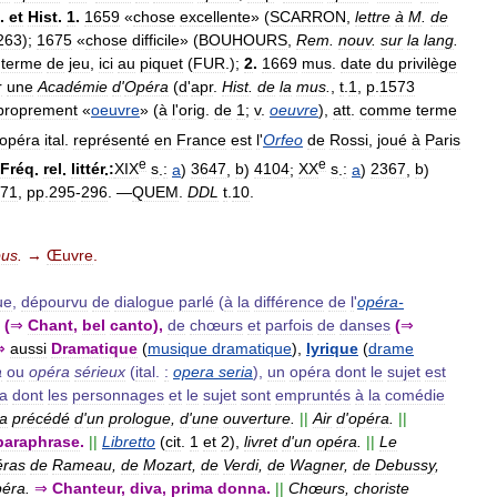
.
et
Hist
.
1
.
1659
«
chose
excellente
» (
SCARRON
,
lettre
à
M
.
de
263
);
1675
«
chose
difficile
» (
BOUHOURS
,
Rem
.
nouv
.
sur
la
lang
.
terme
de
jeu
,
ici
au
piquet
(
FUR
.);
2
.
1669
mus
.
date
du
privilège
r
une
Académie
d
'
Opéra
(
d
'
apr
.
Hist
.
de
la
mus
.
,
t
.
1
,
p
.
1573
proprement
«
oeuvre
» (
à
l
'
orig
.
de
1
;
v
.
oeuvre
),
att
.
comme
terme
opéra
ital
.
représenté
en
France
est
l
'
Orfeo
de
Rossi
,
joué
à
Paris
e
e
Fréq
.
rel
.
littér
.
:
XIX
s
.
:
a
)
3647
,
b
)
4104
;
XX
s
.
:
a
)
2367
,
b
)
71
,
pp
.
295
-
296
. —
QUEM
.
DDL
t
.
10
.
pus
.
→
Œuvre
.
ue
,
dépourvu
de
dialogue
parlé
(
à
la
différence
de
l
'
opéra
-
(
⇒
Chant
,
bel
canto
),
de
chœurs
et
parfois
de
danses
(
⇒
⇒
aussi
Dramatique
(
musique
dramatique
),
lyrique
(
drame
a
ou
opéra
sérieux
(
ital
.
:
opera
seria
),
un
opéra
dont
le
sujet
est
a
dont
les
personnages
et
le
sujet
sont
empruntés
à
la
comédie
a
précédé
d
'
un
prologue
,
d
'
une
ouverture
.
||
Air
d
'
opéra
.
||
paraphrase
.
||
Libretto
(
cit
.
1
et
2
),
livret
d
'
un
opéra
.
||
Le
ras
de
Rameau
,
de
Mozart
,
de
Verdi
,
de
Wagner
,
de
Debussy
,
péra
.
⇒
Chanteur
,
diva
,
prima
donna
.
||
Chœurs
,
choriste