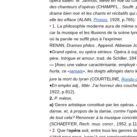
opéra
italien
.
M
.
Jannois
,
élevé
en
vue
du
co
des
chanteurs
d
'
opéras
(
CHAMPFL
.,
Souffr
.
drame
bien
noir
et
les
chants
et
récitatifs
qui
elle
les
efface
(
ALAIN
,
Propos
,
1928
,
p
.
765
)
:
•
1
.
La
philosophie
moderne
aura
de
même
car
la
musique
et
les
illusions
de
la
scène
lyr
où
la
parole
ne
suffit
plus
à
l
'
exprimer
.
RENAN
,
Drames
philos
.
,
Append
.
Abbesse
J
♦
Grand
opéra
,
ou
opéra
sérieux
.
Opéra
à
suj
père
,
Intrigue
et
amour
,
trad
.
de
Schiller
,
184
—
[
Avec
une
valeur
caractérisante
,
employé
hurla
,
ce
«
jamais
»,
les
doigts
allongés
dans
l
jure
la
mort
du
tyran
(
COURTELINE
,
Ronds
-
♦
En
emploi
adj
.,
littér
.
J
'
ai
horreur
des
couche
1922
,
p
.
812
).
2
.
P
.
méton
.
a
)
Genre
artistique
constitué
par
les
opéras
.
danse
,
et
,
à
propos
de
la
danse
,
contre
l
'
opé
de
tout
cela
?
Renoncer
à
la
musique
concrèt
(
SCHAEFFER
,
Rech
.
mus
.
concr
.
,
1952
,
p
.
1
•
2
.
Que
l
'
opéra
soit
,
entre
tous
les
genres
d
c
'
était
pour
nous
,
jusqu
'
à
ces
représentation