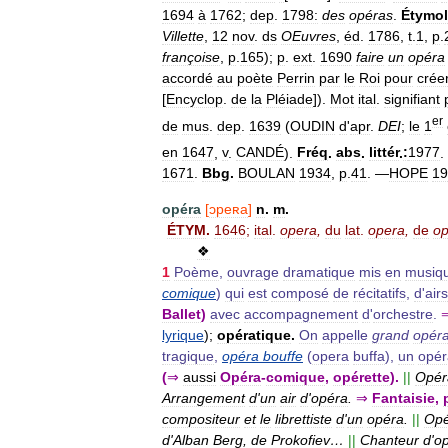
1694
à
1762
;
dep
.
1798:
des
opéras
.
Étymol
Villette
,
12
nov
.
ds
OEuvres
,
éd
.
1786
,
t
.
1
,
p
.
françoise
,
p
.
165
);
p
.
ext
.
1690
faire
un
opéra
accordé
au
poète
Perrin
par
le
Roi
pour
crée
[
Encyclop
.
de
la
Pléiade
]).
Mot
ital
.
signifiant
er
de
mus
.
dep
.
1639
(
OUDIN
d
'
apr
.
DEI
;
le
1
en
1647
,
v
.
CANDÉ
).
Fréq
.
abs
.
littér
.
:
1977
.
1671
.
Bbg
.
BOULAN
1934
,
p
.
41
. —
HOPE
19
opéra
[
ɔpeʀa
]
n
.
m
.
ÉTYM
.
1646
;
ital
.
opera
,
du
lat
.
opera
,
de
o
❖
1
Poème
,
ouvrage
dramatique
mis
en
musiq
comique
)
qui
est
composé
de
récitatifs
,
d
'
airs
Ballet
)
avec
accompagnement
d
'
orchestre
.
lyrique
);
opératique
.
On
appelle
grand
opér
tragique
,
opéra
bouffe
(
opera
buffa
),
un
opér
(
⇒
aussi
Opéra
-
comique
,
opérette
).
||
Opér
Arrangement
d
'
un
air
d
'
opéra
.
⇒
Fantaisie
,
compositeur
et
le
librettiste
d
'
un
opéra
.
||
Opé
d
'
Alban
Berg
,
de
Prokofiev
…
||
Chanteur
d
'
o