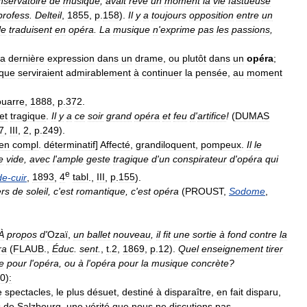
nservatoire
de
musique
,
avait
rêvé
un
moment
la
vie
fastueuse
profess
.
Delteil
,
1855
,
p
.
158
).
Il
y
a
toujours
opposition
entre
un
le
traduisent
en
opéra
.
La
musique
n
'
exprime
pas
les
passions
,
sa
dernière
expression
dans
un
drame
,
ou
plutôt
dans
un
opéra
;
ique
serviraient
admirablement
à
continuer
la
pensée
,
au
moment
ouarre
,
1888
,
p
.
372
.
et
tragique
.
Il
y
a
ce
soir
grand
opéra
et
feu
d
'
artifice
!
(
DUMAS
7
,
III
,
2
,
p
.
249
).
en
compl
.
déterminatif
]
Affecté
,
grandiloquent
,
pompeux
.
Il
le
e
vide
,
avec
l
'
ample
geste
tragique
d
'
un
conspirateur
d
'
opéra
qui
e
de
-
cuir
,
1893
,
4
tabl
.,
III
,
p
.
155
).
rs
de
soleil
,
c
'
est
romantique
,
c
'
est
opéra
(
PROUST
,
Sodome
,
À
propos
d
'
Ozaï
,
un
ballet
nouveau
,
il
fit
une
sortie
à
fond
contre
la
ra
(
FLAUB
.,
Éduc
.
sent
.
,
t
.
2
,
1869
,
p
.
12
).
Quel
enseignement
tirer
e
pour
l
'
opéra
,
ou
à
l
'
opéra
pour
la
musique
concrète
?
10
)
:
e
spectacles
,
le
plus
désuet
,
destiné
à
disparaître
,
en
fait
disparu
,
s
de
Salzbourg
,
une
vérité
que
nous
ne
discutions
pas
.