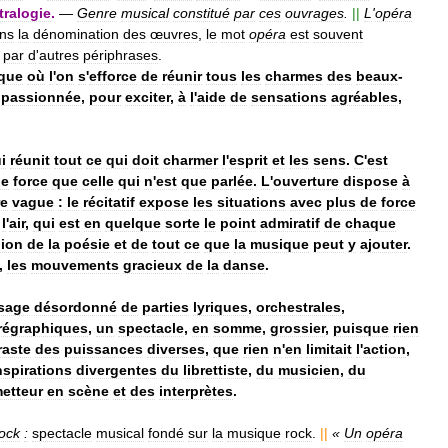
tralogie
.
—
Genre
musical
constitué
par
ces
ouvrages
.
||
L
'
opéra
ns
la
dénomination
des
œuvres
,
le
mot
opéra
est
souvent
par
d
'
autres
périphrases
.
ique
où
l
'
on
s
'
efforce
de
réunir
tous
les
charmes
des
beaux
-
passionnée
,
pour
exciter
,
à
l
'
aide
de
sensations
agréables
,
i
réunit
tout
ce
qui
doit
charmer
l
'
esprit
et
les
sens
.
C
'
est
de
force
que
celle
qui
n
'
est
que
parlée
.
L
'
ouverture
dispose
à
re
vague
:
le
récitatif
expose
les
situations
avec
plus
de
force
l
'
air
,
qui
est
en
quelque
sorte
le
point
admiratif
de
chaque
nion
de
la
poésie
et
de
tout
ce
que
la
musique
peut
y
ajouter
.
,
les
mouvements
gracieux
de
la
danse
.
sage
désordonné
de
parties
lyriques
,
orchestrales
,
régraphiques
,
un
spectacle
,
en
somme
,
grossier
,
puisque
rien
raste
des
puissances
diverses
,
que
rien
n
'
en
limitait
l
'
action
,
nspirations
divergentes
du
librettiste
,
du
musicien
,
du
etteur
en
scène
et
des
interprètes
.
ock
:
spectacle
musical
fondé
sur
la
musique
rock
.
||
«
Un
opéra