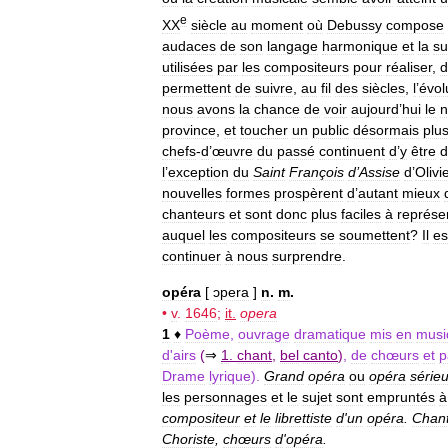
e
XX
siècle
au
moment
où
Debussy
compose
audaces
de
son
langage
harmonique
et
la
su
utilisées
par
les
compositeurs
pour
réaliser
,
d
permettent
de
suivre
,
au
fil
des
siècles
,
l
’
évol
nous
avons
la
chance
de
voir
aujourd
’
hui
le
province
,
et
toucher
un
public
désormais
plu
chefs
-
d
’
œuvre
du
passé
continuent
d
’
y
être
d
l
’
exception
du
Saint
François
d
’
Assise
d
’
Olivi
nouvelles
formes
prospèrent
d
’
autant
mieux
chanteurs
et
sont
donc
plus
faciles
à
représe
auquel
les
compositeurs
se
soumettent
?
Il
es
continuer
à
nous
surprendre
.
opéra
[
ɔpera
]
n
.
m
.
•
v
.
1646
;
it
.
opera
1
♦
Poème
,
ouvrage
dramatique
mis
en
musi
d
'
airs
(
⇒
1
.
chant
,
bel
canto
)
,
de
chœurs
et
p
Drame
lyrique
).
Grand
opéra
ou
opéra
série
les
personnages
et
le
sujet
sont
empruntés
à
compositeur
et
le
librettiste
d
'
un
opéra
.
Chan
Choriste
,
chœurs
d
'
opéra
.